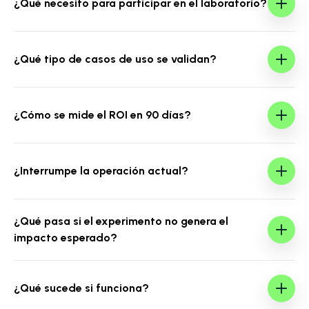
casos de uso en producción, con métricas reales y
¿Qué necesito para participar en el laboratorio?
resultados medibles desde el inicio.
¿Qué tipo de casos de uso se validan?
¿Cómo se mide el ROI en 90 días?
¿Interrumpe la operación actual?
¿Qué pasa si el experimento no genera el
impacto esperado?
¿Qué sucede si funciona?