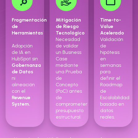
Fragmentación
Mitigación
Time-to-
de
de Riesgo
Value
Herramientas
Tecnológico
Acelerado
Necesidad
Validación
Adopción
de validar
de
de IA en
un Business
hipótesis
HubSpot sin
Case
en
Gobernanza
mediante
semanas
de Datos
una Prueba
para
ni
de
definir el
alineación
Concepto
Roadmap
con el
(PoC) antes
de
Revenue
de
Escalabilidad
System.
comprometer
basado en
presupuesto
datos
estructural.
reales.