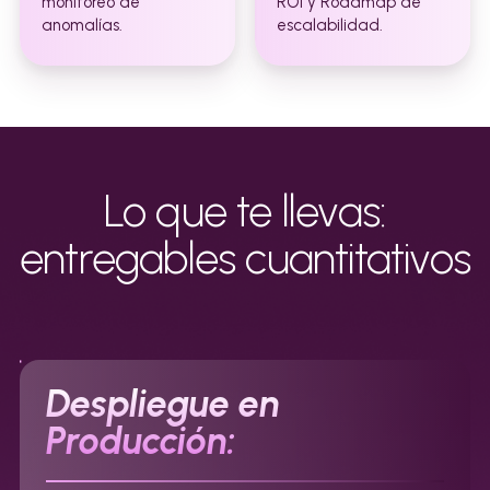
monitoreo de
ROI y Roadmap de
anomalías.
escalabilidad.
Lo que te llevas:
entregables cuantitativos
Despliegue en
Producción: