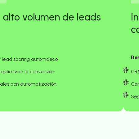
 alto volumen de leads
I
c
Be
lead scoring automático.
 optimizan la conversión.
CRM
ales con automatización.
Cen
Seg