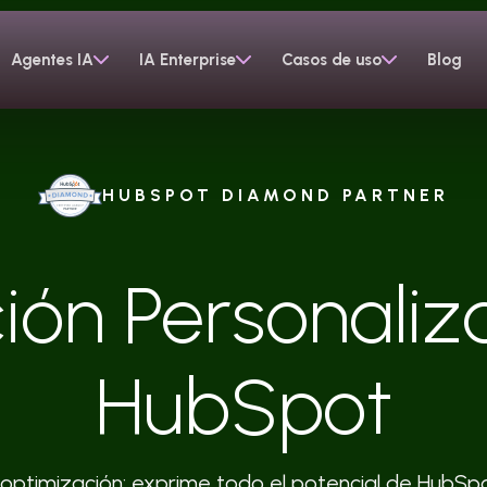
Agentes IA
IA Enterprise
Casos de uso
Blog
HUBSPOT DIAMOND PARTNER
ión Personaliz
HubSpot
 optimización: exprime todo el potencial de HubSpo