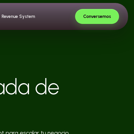
Conversemos
Revenue System
ada de
t para escalar tu negocio.