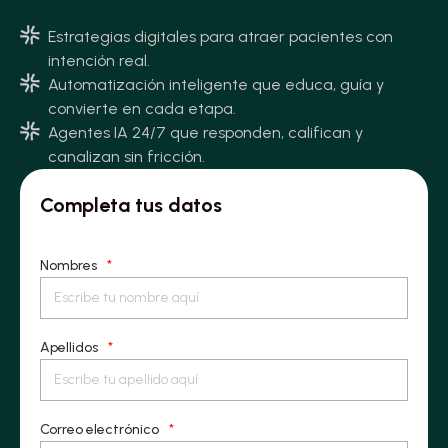
Estrategias digitales para atraer pacientes con
intención real.
Automatización inteligente que educa, guía y
convierte en cada etapa.
Agentes IA 24/7 que responden, califican y
canalizan sin fricción.
Completa tus datos
Nombres
*
Apellidos
*
Correo electrónico
*