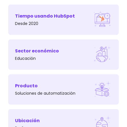
Tiempo usando HubSpot
Es un fuerte referente para todos aquellos
Desde 2020
ejecutivos y directivos que quieren dar un paso
más en su carrera.
Sector económico
Educación
Producto
Soluciones de automatización
¿Cuál era el desafío?
Ubicación