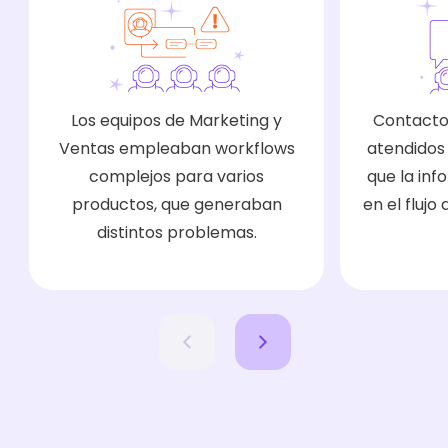
más alta probabilidad de cierre.
Los equipos de Marketing y
Contacto
Ventas empleaban workflows
atendidos
complejos para varios
que la in
productos, que generaban
en el flujo
distintos problemas.