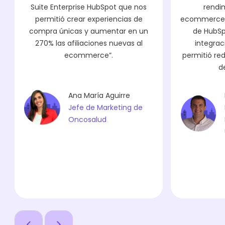
Suite Enterprise HubSpot que nos
rendi
permitió crear experiencias de
ecommerce 
compra únicas y aumentar en un
de HubSp
270% las afiliaciones nuevas al
integrac
ecommerce”.
permitió re
d
Ana María Aguirre
Jefe de Marketing de
Oncosalud