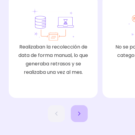
tipo de data era manual, lo cual generaba
retrasos y mayor gasto de recursos.
Realizaban la recolección de
No se p
data de forma manual, lo que
categor
generaba retrasos y se
realizaba una vez al mes.
Con ella, teníamos que esperar hasta cada fin
de mes para poder visualizar los indicadores
generales y performance de los correos