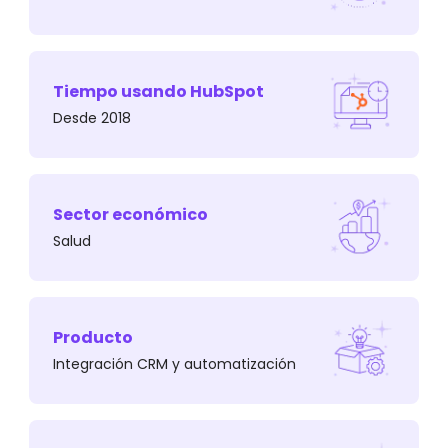
Tiempo usando HubSpot
Desde 2018
Además, querían acceder a una data
específica que su actual sistema CRM no podía
brindar, al menos no de manera automática,
como visualizar los envíos de una línea de
Sector económico
negocio específica;
Salud
Producto
Integración CRM y automatización