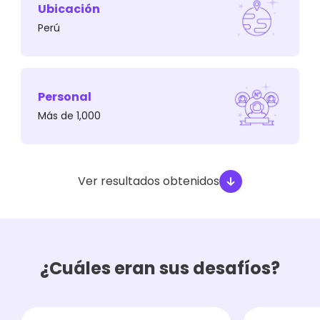
Ubicación
Perú
En esos casos, no se tenía cómo segmentar o
categorizar los envíos de emails.
Personal
Más de 1,000
Ver resultados obtenidos
¿Cuáles eran sus desafíos?
La solución que se tenía para acceder a ese