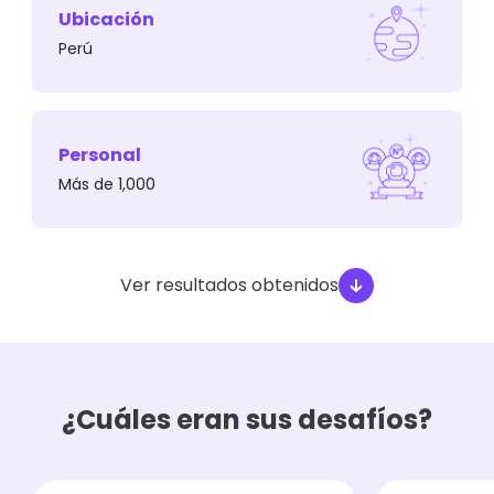
¿Cuál era el desafío?
Ubicación
Perú
Su equipo de data descargaba un gran
volumen de datos sobre los resultados de las
campañas para procesarlas en excel.
Personal
Más de 1,000
Ver resultados obtenidos
¿Cuáles eran sus desafíos?
¿Qué necesitaban?