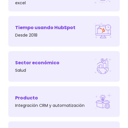
excel
Tiempo usando HubSpot
Tiene la misión de salvar vidas del cáncer a
Desde 2018
través del fomento de una cultura de
prevención y un estilo de vida saludable.
Sector económico
Salud
Producto
Integración CRM y automatización