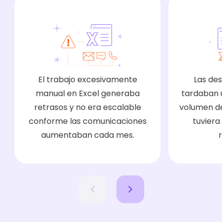
Deseaba conocer el comportamiento de los
contactos en cada tipo de comunicación
enviada, cuántos envíos se realizaban a cada
contacto, etc.
El trabajo excesivamente
Las de
manual en Excel generaba
tardaban u
retrasos y no era escalable
volumen de
conforme las comunicaciones
tuviera
aumentaban cada mes.
Querían evitar enviar un exceso de correos
electrónicos a un mismo contacto al