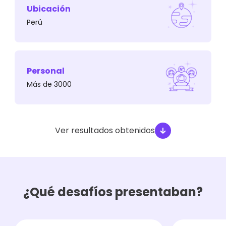
Ubicación
Perú
Manejaban los datos en un CRM exclusivo para
ventas, que no les permitía conocer el viaje de
Personal
compra de los contactos.
Más de 3000
Ver resultados obtenidos
¿Qué desafíos presentaban?