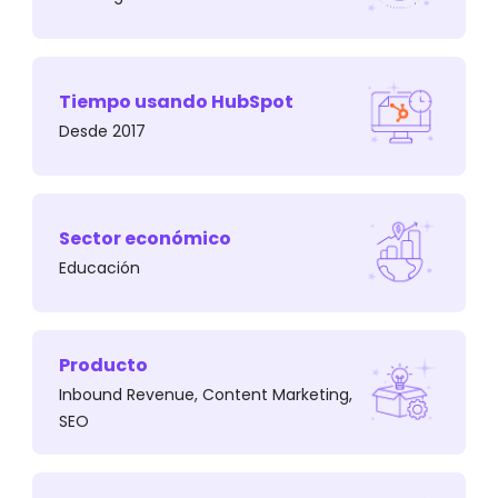
Tiempo usando HubSpot
¿Cuál era el desafío?
Desde 2017
Sus asesores comerciales recolectaban
contactos a través de estrategias outbound
como ferias, referidos o convenios
Sector económico
institucionales.
Educación
Producto
Inbound Revenue, Content Marketing,
SEO