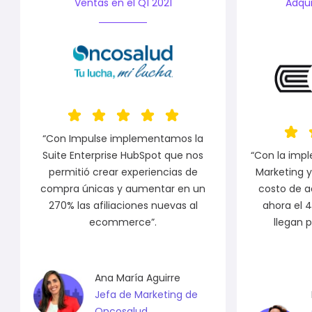
Ventas en el Q1 2021
Adqui
“Con Impulse implementamos la
Suite Enterprise HubSpot que nos
“Con la imp
permitió crear experiencias de
Marketing y
compra únicas y aumentar en un
costo de a
270% las afiliaciones nuevas al
ahora el 
ecommerce”.
llegan 
Ana María Aguirre
Jefa de Marketing de
Oncosalud