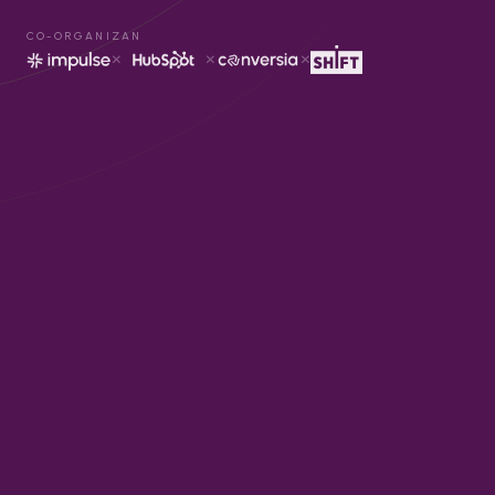
CO-ORGANIZAN
×
×
×