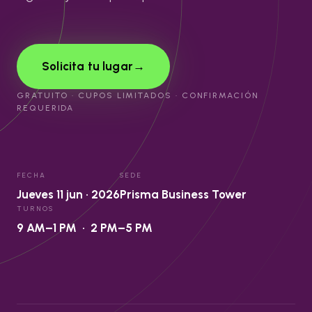
Solicita tu lugar
→
GRATUITO · CUPOS LIMITADOS · CONFIRMACIÓN
REQUERIDA
FECHA
SEDE
Jueves 11 jun · 2026
Prisma Business Tower
TURNOS
9 AM–1 PM · 2 PM–5 PM