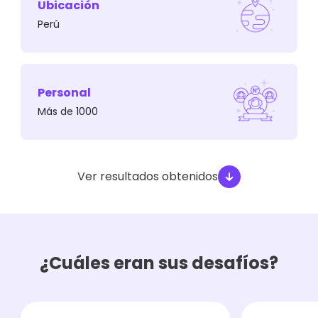
Ubicación
Queríamos demostrar que la pauta digital no
Perú
era una alternativa rentable a largo plazo, y
lograr que PAD alcanzara el número esperado
de nuevos alumnos a través de canales
propios.
Personal
Más de 1000
Ver resultados obtenidos
¿Cuáles eran sus desafíos?