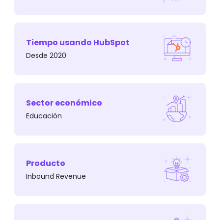
Tiempo usando HubSpot
Es un fuerte referente para todos aquellos
Desde 2020
ejecutivos y directivos que quieren dar un paso
más en su carrera.
Sector económico
Educación
Producto
Inbound Revenue