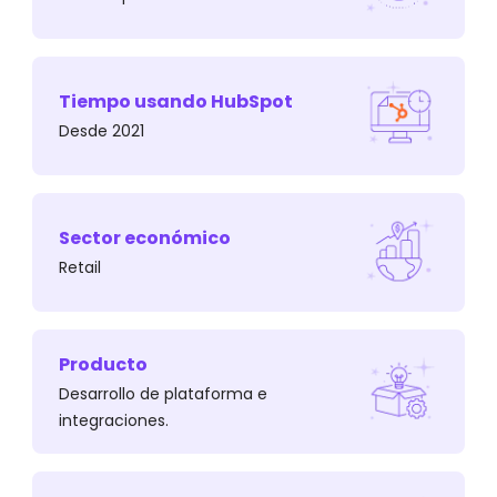
Tiempo usando HubSpot
Desde 2021
Contaban con varias tiendas físicas ubicadas
en los principales centros comerciales del
Perú.
Sector económico
Retail
Producto
Desarrollo de plataforma e
integraciones.