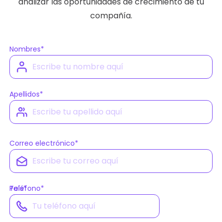
analizar las oportunidades de crecimiento de tu
compañía.
Nombres
*
Apellidos
*
Correo electrónico
*
País
Teléfono
*
*